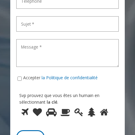
Accepter
la Politique de confidentialité
Svp prouvez que vous êtes un humain en
sélectionnant
la clé
.
Svp
prouvez
1
2
3
4
5
6
7
que
vous
êtes