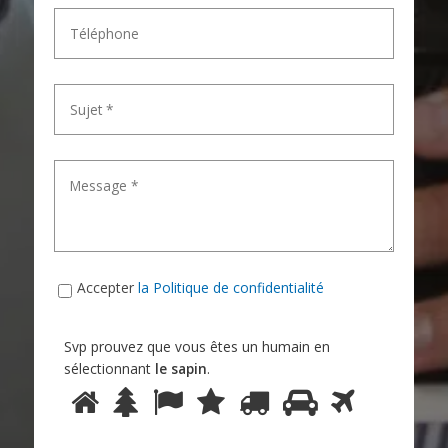
Accepter
la Politique de confidentialité
Svp prouvez que vous êtes un humain en
sélectionnant
le sapin
.
Svp
prouvez
1
2
3
4
5
6
7
que