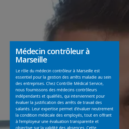
Médecin contrôleur à
Marseille
Le rôle du médecin contrôleur à Marseille est
essentiel pour la gestion des arrêts maladie au sein
des entreprises. Chez Contrôle Médical Service,
nous fournissons des médecins contrôleurs
indépendants et qualifiés, qui interviennent pour
évaluer la justification des arrêts de travail des
salariés. Leur expertise permet d’évaluer neutrement
la condition médicale des employés, tout en offrant
à l’employeur une évaluation transparente et
objective sur la validité des absences. Cette