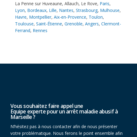
La Penne sur Huveaune
,
Allauch
,
Le Rove
,
Paris
,
Lyon
,
Bordeaux
,
Lille
,
Nantes
,
Strasbourg
,
Mulhouse
,
Havre
,
Montpellier
,
Aix-en-Provence
,
Toulon
,
Toulouse
,
Saint-Étienne
,
Grenoble
,
Angers
,
Clermont-
Ferrand
,
Rennes
Vous souhaitez faire appel une
Equipe experte pour un arrêt maladie abusif à
Marseille ?
N’hésitez pas à nous contacter afin de nous présenter
votre problématique. Nous ferons le point ensemble afin